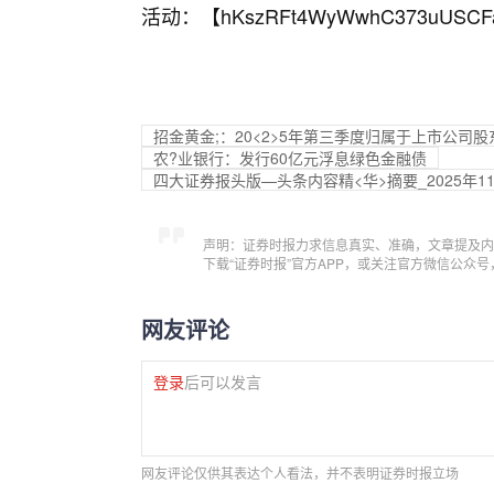
活动：【
hKszRFt4WyWwhC373uUSCF
招金黄金;：20<2>5年第三季度归属于上市公司股东
农?业银行：发行60亿元浮息绿色金融债
四大证券报头版—头条内容精<华>摘要_2025年1
声明：证券时报力求信息真实、准确，文章提及内
下载“证券时报”官方APP，或关注官方微信公众
网友评论
登录
后可以发言
网友评论仅供其表达个人看法，并不表明证券时报立场