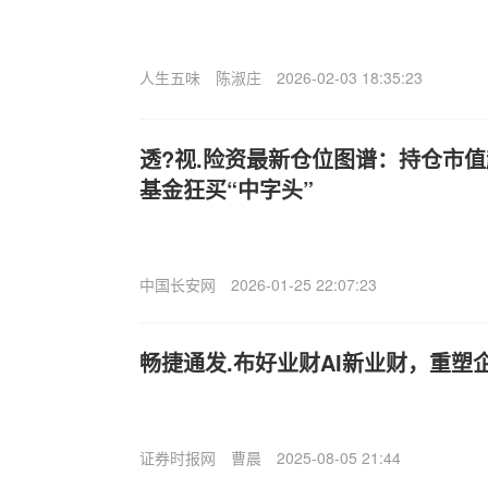
人生五味
陈淑庄
2026-02-03 18:35:23
透?视.险资最新仓位图谱：持仓市值超
基金狂买“中字头”
中国长安网
2026-01-25 22:07:23
畅捷通发.布好业财AI新业财，重塑
证券时报网
曹晨
2025-08-05 21:44