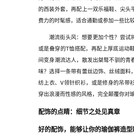
的西装外套，再配上一双乐福鞋、尖头平
费力的时髦感，适合通勤或参加一些比
潮流街头风：想要更加个性？尝试
或是叠穿的T恤搭配，再配上厚底运动
间变身潮流达人，散发出桀骜不驯的青
味？选择一条带有蕾丝边饰、丝绒面料，
纺上衣、V领针织衫，或是修身的吊带
穿出浪漫而性感的风格，完全颠覆你对
配饰的点睛：细节之处见真章
好的配饰，能够让你的瑜伽裤造型